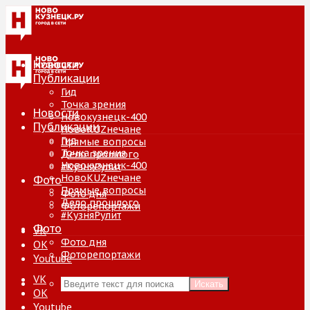
Новости
Публикации
Гид
Точка зрения
Новости
Новокузнецк-400
Публикации
НовоKUZнечане
Гид
Прямые вопросы
Точка зрения
Дело прошлого
Новокузнецк-400
#КузняРулит
НовоKUZнечане
Фото
Прямые вопросы
Фото дня
Дело прошлого
Фоторепортажи
#КузняРулит
Фото
VK
Фото дня
ОК
Фоторепортажи
Youtube
VK
Искать
ОК
Youtube