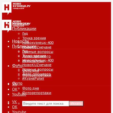
Новости
Публикации
Гид
Точка зрения
Новости
Новокузнецк-400
Публикации
НовоKUZнечане
Гид
Прямые вопросы
Точка зрения
Дело прошлого
Новокузнецк-400
#КузняРулит
НовоKUZнечане
Фото
Прямые вопросы
Фото дня
Дело прошлого
Фоторепортажи
#КузняРулит
Фото
VK
Фото дня
ОК
Фоторепортажи
Youtube
VK
Искать
ОК
Youtube