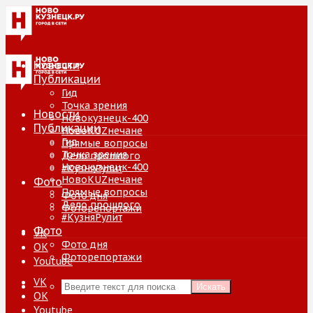
Новости
Публикации
Гид
Точка зрения
Новости
Новокузнецк-400
Публикации
НовоKUZнечане
Гид
Прямые вопросы
Точка зрения
Дело прошлого
Новокузнецк-400
#КузняРулит
НовоKUZнечане
Фото
Прямые вопросы
Фото дня
Дело прошлого
Фоторепортажи
#КузняРулит
Фото
VK
Фото дня
ОК
Фоторепортажи
Youtube
VK
Искать
ОК
Youtube