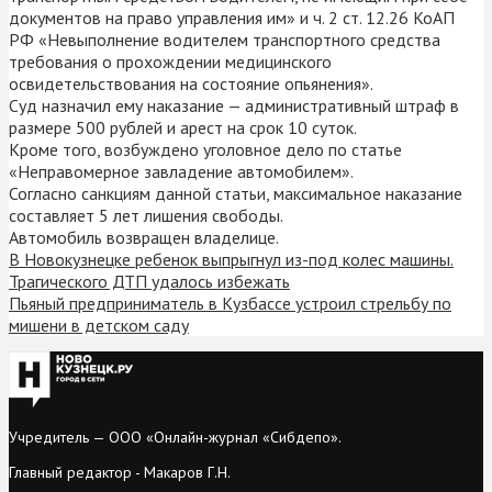
документов на право управления им» и ч. 2 ст. 12.26 КоАП
РФ «Невыполнение водителем транспортного средства
требования о прохождении медицинского
освидетельствования на состояние опьянения».
Суд назначил ему наказание — административный штраф в
размере 500 рублей и арест на срок 10 суток.
Кроме того, возбуждено уголовное дело по статье
«Неправомерное завладение автомобилем».
Согласно санкциям данной статьи, максимальное наказание
составляет 5 лет лишения свободы.
Автомобиль возвращен владелице.
В Новокузнецке ребенок выпрыгнул из-под колес машины.
Трагического ДТП удалось избежать
Пьяный предприниматель в Кузбассе устроил стрельбу по
мишени в детском саду
Учредитель — ООО «Онлайн-журнал «Сибдепо».
Главный редактор - Макаров Г.Н.