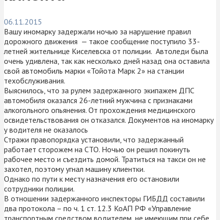
06.11.2015
Вашу иномарку задержали ночью за нарушение правил
дорожного движения — такое сообщение поступило 33-
летней жительнице Киселевска от полиции. Автоледи была
очень удивлена, так как несколько дней назад она оставила
свой автомобиль марки «Тойота Марк 2» на станции
техобслуживания.
Выяснилось, что за рулем задержанного экипажем ДПС
автомобиля оказался 26-летний мужчина с признаками
алкогольного опьянения. От прохождения медицинского
освидетельствования он отказался. Документов на иномарку
у водителя не оказалось
Стражи правопорядка установили, что задержанный
работает сторожем на СТО. Ночью он решил покинуть
рабочее место и съездить домой. Тратиться на такси он не
захотел, поэтому угнал машину клиентки.
Однако по пути к месту назначения его остановили
сотрудники полиции.
В отношении задержанного инспекторы ГИБДД составили
два протокола – по ч. 1 ст. 12.3 КоАП РФ «Управление
транспортным средством водителем, не имеющим при себе