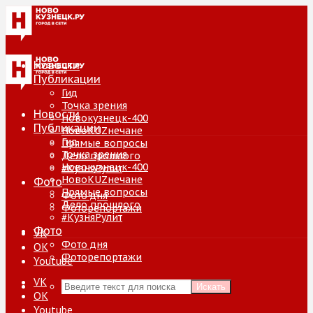
Новости
Публикации
Гид
Точка зрения
Новости
Новокузнецк-400
Публикации
НовоKUZнечане
Гид
Прямые вопросы
Точка зрения
Дело прошлого
Новокузнецк-400
#КузняРулит
НовоKUZнечане
Фото
Прямые вопросы
Фото дня
Дело прошлого
Фоторепортажи
#КузняРулит
Фото
VK
Фото дня
ОК
Фоторепортажи
Youtube
VK
Искать
ОК
Youtube