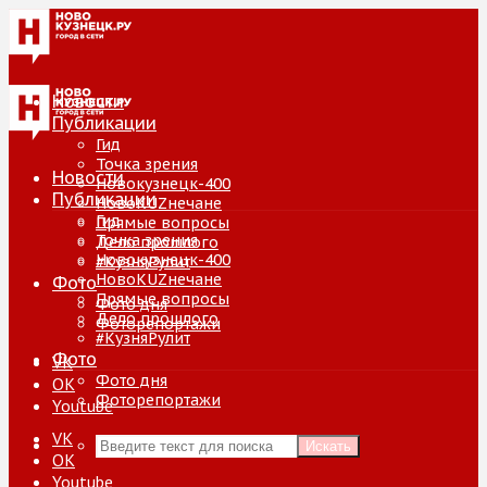
Новости
Публикации
Гид
Точка зрения
Новости
Новокузнецк-400
Публикации
НовоKUZнечане
Гид
Прямые вопросы
Точка зрения
Дело прошлого
Новокузнецк-400
#КузняРулит
НовоKUZнечане
Фото
Прямые вопросы
Фото дня
Дело прошлого
Фоторепортажи
#КузняРулит
Фото
VK
Фото дня
ОК
Фоторепортажи
Youtube
VK
Искать
ОК
Youtube