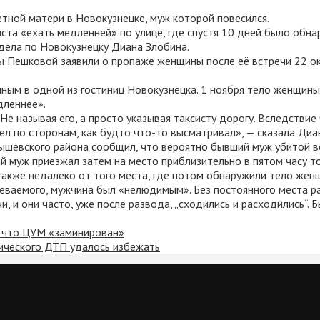
тной матери в Новокузнецке, муж которой повесился.
ста «ехать медленней» по улице, где спустя 10 дней было об
дела по Новокузнецку Диана Злобина.
ы Пешковой заявили о пропаже женщины после её встречи 22 о
нным в одной из гостиниц Новокузнецка. 1 ноября тело женщин
дленнее».
Не называя его, а просто указывая таксисту дорогу. Вследстви
ел по сторонам, как будто что-то высматривал», — сказала Диа
ышевского района сообщил, что вероятно бывший муж убитой в
й муж приезжал затем на место приблизительно в пятом часу то
также недалеко от того места, где потом обнаружили тело жен
ваемого, мужчина был «нелюдимым». Без постоянного места раб
чи, и они часто, уже после развода, „сходились и расходились“
, что ЦУМ «заминирован»
гического ДТП удалось избежать