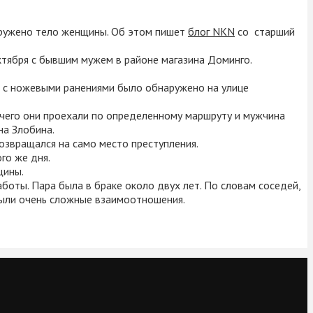
наружено тело женщины. Об этом пишет
блог NKN
со старший
ктября с бывшим мужем в районе магазина Доминго.
ы с ножевыми ранениями было обнаружено на улице
е чего они проехали по определенному маршруту и мужчина
на Злобина.
озвращался на само место преступления.
го же дня.
щины.
оты. Пара была в браке около двух лет. По словам соседей,
. Были очень сложные взаимоотношения.