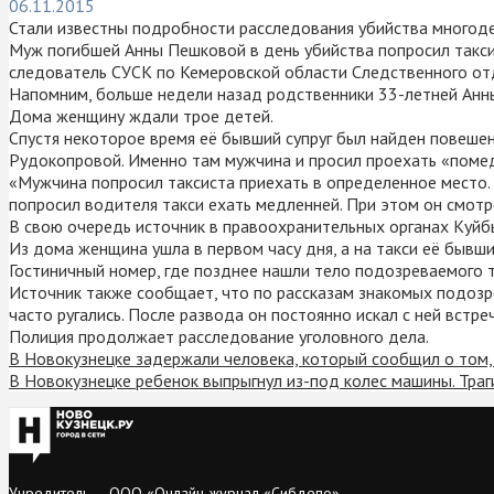
06.11.2015
Стали известны подробности расследования убийства многоде
Муж погибшей Анны Пешковой в день убийства попросил такси
следователь СУСК по Кемеровской области Следственного от
Напомним, больше недели назад родственники 33-летней Анн
Дома женщину ждали трое детей.
Спустя некоторое время её бывший супруг был найден повеше
Рудокопровой. Именно там мужчина и просил проехать «поме
«Мужчина попросил таксиста приехать в определенное место. 
попросил водителя такси ехать медленней. При этом он смотр
В свою очередь источник в правоохранительных органах Куйб
Из дома женщина ушла в первом часу дня, а на такси её бывши
Гостиничный номер, где позднее нашли тело подозреваемого 
Источник также сообщает, что по рассказам знакомых подозре
часто ругались. После развода он постоянно искал с ней встре
Полиция продолжает расследование уголовного дела.
В Новокузнецке задержали человека, который сообщил о том
В Новокузнецке ребенок выпрыгнул из-под колес машины. Тра
Учредитель — ООО «Онлайн-журнал «Сибдепо».