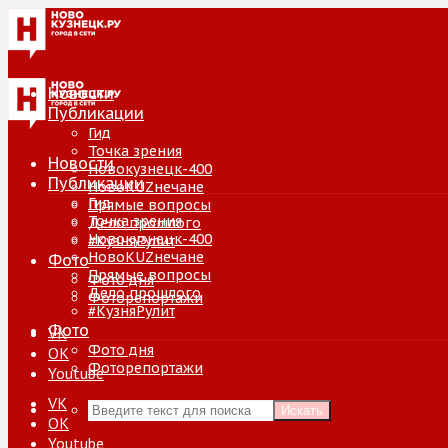
Новости
Публикации
Гид
Точка зрения
Новости
Новокузнецк-400
Публикации
НовоKUZнечане
Гид
Прямые вопросы
Точка зрения
Дело прошлого
Новокузнецк-400
#КузняРулит
НовоKUZнечане
Фото
Прямые вопросы
Фото дня
Дело прошлого
Фоторепортажи
#КузняРулит
Фото
VK
Фото дня
ОК
Фоторепортажи
Youtube
VK
Искать
ОК
Youtube