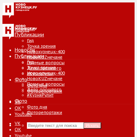
Новости
Публикации
Гид
Точка зрения
Новости
Новокузнецк-400
Публикации
НовоKUZнечане
Гид
Прямые вопросы
Точка зрения
Дело прошлого
Новокузнецк-400
#КузняРулит
НовоKUZнечане
Фото
Прямые вопросы
Фото дня
Дело прошлого
Фоторепортажи
#КузняРулит
Фото
VK
Фото дня
ОК
Фоторепортажи
Youtube
VK
Искать
ОК
Youtube