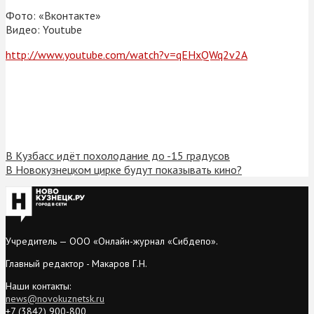
Фото: «Вконтакте»
Видео: Youtube
http://www.youtube.com/watch?v=qEHxQWq2v2A
В Кузбасс идёт похолодание до -15 градусов
В Новокузнецком цирке будут показывать кино?
Учредитель — ООО «Онлайн-журнал «Сибдепо».
Главный редактор - Макаров Г.Н.
Наши контакты:
news@novokuznetsk.ru
+7 (3842) 900-800