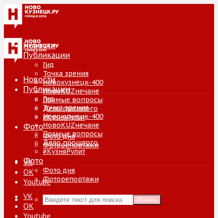
Новости
Публикации
Гид
Точка зрения
Новости
Новокузнецк-400
Публикации
НовоKUZнечане
Гид
Прямые вопросы
Точка зрения
Дело прошлого
Новокузнецк-400
#КузняРулит
НовоKUZнечане
Фото
Прямые вопросы
Фото дня
Дело прошлого
Фоторепортажи
#КузняРулит
Фото
VK
Фото дня
ОК
Фоторепортажи
Youtube
VK
Искать
ОК
Youtube