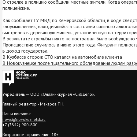
О стрелке в полицию сообщили местные жители. Когда операти
полицейские.
Как сообщает ГУ МВД по Кемеровской области, в ходе следств
злоумышленник, находившийся в состоянии сильного алкогольн
выстрелов в деревянную мишень, установленную на территори
В результате стрельбы никто не пострадал. Было возбуждено 
Происшествие случилось в июне этого года. Фигурант полност
в доход государства.
В Кузбассе сторож СТО катался на автомобиле клиента
В Новокузнецке после тщательного обследования людям разр
Учредитель — ООО «Онлайн-журнал «Сибдепо».
Главный редактор - Макаров Г.Н.
Наши контакты:
news@novokuznetsk.ru
+7 (3842) 900-800
Возрастное ограничение: 18+