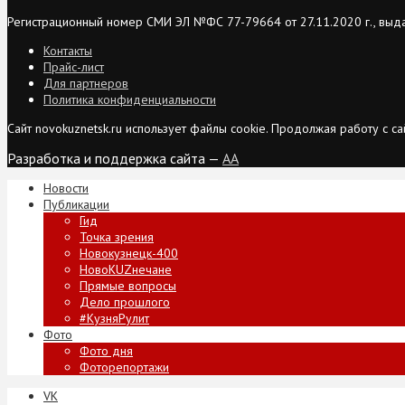
Регистрационный номер СМИ ЭЛ №ФС 77-79664 от 27.11.2020 г., выд
Контакты
Прайс-лист
Для партнеров
Политика конфиденциальности
Сайт novokuznetsk.ru использует файлы cookie. Продолжая работу с 
Разработка и поддержка сайта —
AA
Новости
Публикации
Гид
Точка зрения
Новокузнецк-400
НовоKUZнечане
Прямые вопросы
Дело прошлого
#КузняРулит
Фото
Фото дня
Фоторепортажи
VK