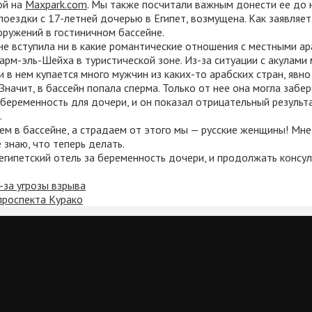
ой на
Maxpark.com
. Мы также посчитали важным донести ее до 
оездки с 17-летней дочерью в Египет, возмущена. Как заявляет 
оружений в гостиничном бассейне.
не вступила ни в какие романтические отношения с местными ар
арм-эль-Шейха в туристической зоне. Из-за ситуации с акулами 
 и в нем купается много мужчин из каких-то арабских стран, явн
Значит, в бассейн попала сперма. Только от нее она могла забе
 беременность для дочери, и он показал отрицательный результа
.
ем в бассейне, а страдаем от этого мы — русские женщины! Мне
 знаю, что теперь делать.
египетский отель за беременность дочери, и продолжать консу
-за угрозы взрыва
проспекта Курако