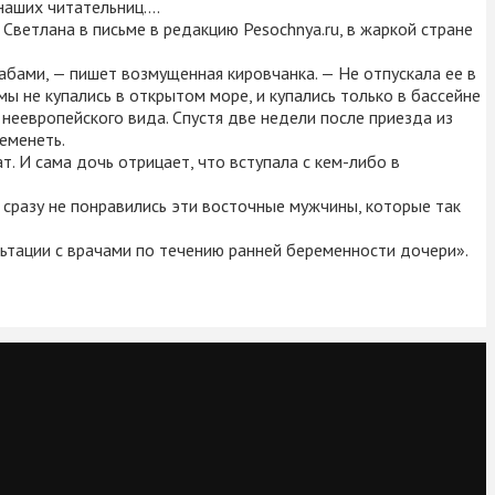
наших читательниц….
Светлана в письме в редакцию Pesochnya.ru, в жаркой стране
абами, — пишет возмущенная кировчанка. — Не отпускала ее в
мы не купались в открытом море, и купались только в бассейне
о неевропейского вида. Спустя две недели после приезда из
ременеть.
т. И сама дочь отрицает, что вступала с кем-либо в
 сразу не понравились эти восточные мужчины, которые так
льтации с врачами по течению ранней беременности дочери».