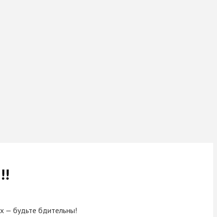
!!
х — будьте бдительны!