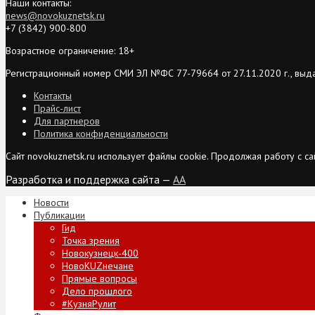
Наши контакты:
news@novokuznetsk.ru
+7 (3842) 900-800
Возрастное ограничение: 18+
Регистрационный номер СМИ ЭЛ №ФС 77-79664 от 27.11.2020 г., выд
Контакты
Прайс-лист
Для партнеров
Политика конфиденциальности
Сайт novokuznetsk.ru использует файлы cookie. Продолжая работу с 
Разработка и поддержка сайта —
AA
Новости
Публикации
Гид
Точка зрения
Новокузнецк-400
НовоKUZнечане
Прямые вопросы
Дело прошлого
#КузняРулит