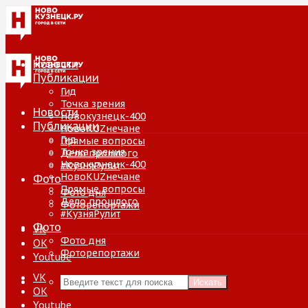
Новости
Публикации
Гид
Точка зрения
Новости
Новокузнецк-400
Публикации
НовоKUZнечане
Гид
Прямые вопросы
Точка зрения
Дело прошлого
Новокузнецк-400
#КузняРулит
НовоKUZнечане
Фото
Прямые вопросы
Фото дня
Дело прошлого
Фоторепортажи
#КузняРулит
Фото
VK
Фото дня
ОК
Фоторепортажи
Youtube
VK
Искать
ОК
Youtube