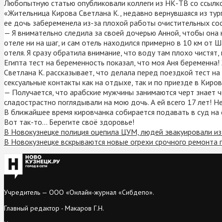
Любопытную статью опубликовали коллеги из НК-ТВ со ссылк
«Жительница Кирова Светлана К., недавно вернувшаяся из турп
ее дочь забеременела из-за плохой работы очистительных со
— Я внимательно следила за своей дочерью Анной, чтобы она 
отеле ни на шаг, и сам отель находился примерно в 10 км от Ш
отеля. Я сразу обратила внимание, что воду там плохо чистят,
Египта тест на беременность показал, что моя Аня беременна! 
Светлана К. рассказывает, что делала перед поездкой тест на
сексуальные контакты как на отдыхе, так и по приезде в Киров
— Получается, что арабские мужчины занимаются черт знает ч
сладострастно поглядывали на мою дочь. А ей всего 17 лет! Не
В ближайшее время кировчанка собирается подавать в суд на 
Вот так-то… Берегите своё здоровье!
В Новокузнецке полиция оцепила ЦУМ, людей эвакуировали из
В Новокузнецке вскрываются новые огрехи срочного ремонта 
Учредитель — ООО «Онлайн-журнал «Сибдепо».
Главный редактор - Макаров Г.Н.