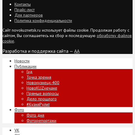
Контакты
Прайс-лист
Для партнеров
Политика конфиденциальности
Сайт novokuznetsk.ru использует файлы cookie. Продолжая работу с
сайтом, Вы соглашаетесь на сбор и последующую
обработку файлов
cookie
.
Разработка и поддержка сайта —
AA
Новости
Публикации
Гид
Точка зрения
Новокузнецк-400
НовоKUZнечане
Прямые вопросы
Дело прошлого
#КузняРулит
Фото
Фото дня
Фоторепортажи
VK