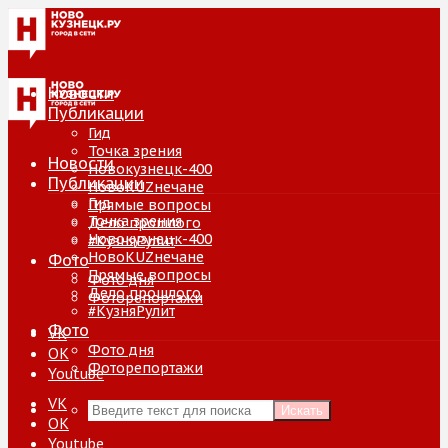
Новости
Публикации
Гид
Точка зрения
Новости
Новокузнецк-400
Публикации
НовоKUZнечане
Гид
Прямые вопросы
Точка зрения
Дело прошлого
Новокузнецк-400
#КузняРулит
НовоKUZнечане
Фото
Прямые вопросы
Фото дня
Дело прошлого
Фоторепортажи
#КузняРулит
Фото
VK
Фото дня
ОК
Фоторепортажи
Youtube
VK
Искать
ОК
Youtube