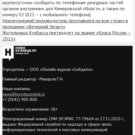
круглосуточно сообщить по телефонам дежурных частей
органов внутренних дел Кемеровской области, а также по
номеру 02 (022 – с мобильного телефона).
Новокузнецкий производитель прославился на всю страну в
программе «Вечерний Ургант»
Жительница Кузбасса претендует на звание «Краса России —
2015»
Учредитель — ООО «Онлайн-журнал «Сибдепо».
Главный редактор - Макаров Г.Н.
Наши контакты:
news@novokuznetsk.ru
+7 (3842) 900-800
Возрастное ограничение: 18+
Регистрационный номер СМИ ЭЛ №ФС 77-79664 от 27.11.2020 г.,
выдано Федеральной службой по надзору в сфере связи,
информационных технологий и массовых коммуникаций