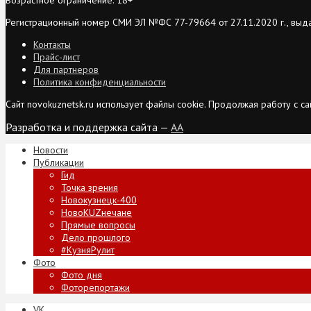
Регистрационный номер СМИ ЭЛ №ФС 77-79664 от 27.11.2020 г., выд
Контакты
Прайс-лист
Для партнеров
Политика конфиденциальности
Сайт novokuznetsk.ru использует файлы cookie. Продолжая работу с 
Разработка и поддержка сайта —
AA
Новости
Публикации
Гид
Точка зрения
Новокузнецк-400
НовоKUZнечане
Прямые вопросы
Дело прошлого
#КузняРулит
Фото
Фото дня
Фоторепортажи
VK