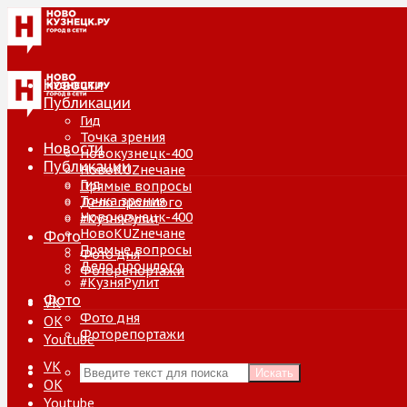
Новости
Публикации
Гид
Точка зрения
Новости
Новокузнецк-400
Публикации
НовоKUZнечане
Гид
Прямые вопросы
Точка зрения
Дело прошлого
Новокузнецк-400
#КузняРулит
НовоKUZнечане
Фото
Прямые вопросы
Фото дня
Дело прошлого
Фоторепортажи
#КузняРулит
Фото
VK
Фото дня
ОК
Фоторепортажи
Youtube
VK
Искать
ОК
Youtube