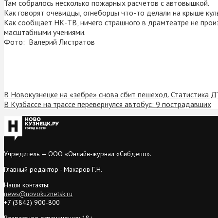
Там собралось несколько пожарных расчетов с автовышкой.
Как говорят очевидцы, огнеборцы что-то делали на крыше кул
Как сообщает НК-ТВ, ничего страшного в драмтеатре не про
масштабными учениями.
Фото: Валерий Листратов
В Новокузнецке на «зебре» снова сбит пешеход. Статистика 
В Кузбассе на трассе перевернулся автобус: 9 пострадавших
Учредитель — ООО «Онлайн-журнал «Сибдепо».
Главный редактор - Макаров Г.Н.
Наши контакты:
news@novokuznetsk.ru
+7 (3842) 900-800
Возрастное ограничение: 18+