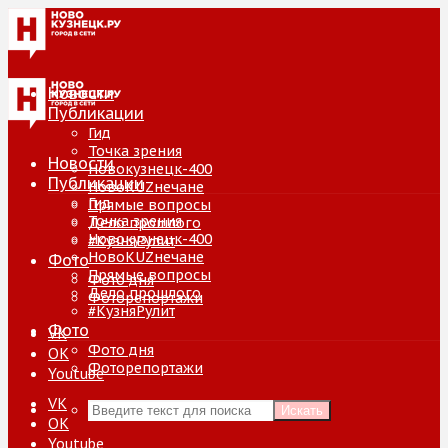
Новости
Публикации
Гид
Точка зрения
Новости
Новокузнецк-400
Публикации
НовоKUZнечане
Гид
Прямые вопросы
Точка зрения
Дело прошлого
Новокузнецк-400
#КузняРулит
НовоKUZнечане
Фото
Прямые вопросы
Фото дня
Дело прошлого
Фоторепортажи
#КузняРулит
Фото
VK
Фото дня
ОК
Фоторепортажи
Youtube
VK
Искать
ОК
Youtube