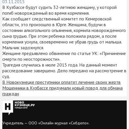
03.11.2015
В Кузбассе будут судить 32-летнюю женщину, у которой
погиб новорожденный во время кормления.
Как сообщает следственный комитет по Кемеровской
области, это произошло в Юрге. Женщина, будучи в
состоянии алкогольного опьянения, кормила новорожденного
сына грудью. При этом ребенка положила рядом, а после
кормления уснула, своевременно не убрав грудь от малыша.
Мальчик задохнулся.
Женщине предъявлено обвинение по статье УК: «Причинение
смерти по неосторожности».
Трагедия случилась в июле 2015 года. На данный момент
расследование завершено. Дело передано на рассмотрение в
суд.
В Новокузнецке преступники оплатят лечение своих жертв
Мошенники в Кузбассе придумали новый повод для обмана
граждан
Учредитель — ООО «Онлайн-журнал «Сибдепо».