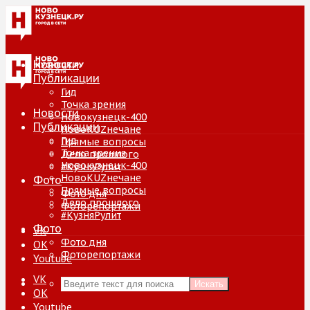
Новости
Публикации
Гид
Точка зрения
Новости
Новокузнецк-400
Публикации
НовоKUZнечане
Гид
Прямые вопросы
Точка зрения
Дело прошлого
Новокузнецк-400
#КузняРулит
НовоKUZнечане
Фото
Прямые вопросы
Фото дня
Дело прошлого
Фоторепортажи
#КузняРулит
Фото
VK
Фото дня
ОК
Фоторепортажи
Youtube
VK
Искать
ОК
Youtube