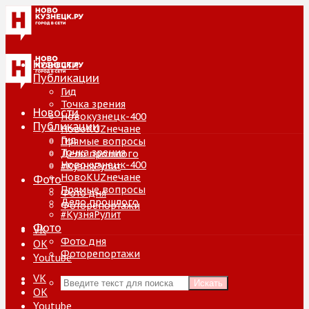
Новости
Публикации
Гид
Точка зрения
Новости
Новокузнецк-400
Публикации
НовоKUZнечане
Гид
Прямые вопросы
Точка зрения
Дело прошлого
Новокузнецк-400
#КузняРулит
НовоKUZнечане
Фото
Прямые вопросы
Фото дня
Дело прошлого
Фоторепортажи
#КузняРулит
Фото
VK
Фото дня
ОК
Фоторепортажи
Youtube
VK
Искать
ОК
Youtube