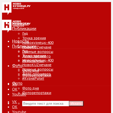
Новости
Публикации
Гид
Точка зрения
Новости
Новокузнецк-400
Публикации
НовоKUZнечане
Гид
Прямые вопросы
Точка зрения
Дело прошлого
Новокузнецк-400
#КузняРулит
НовоKUZнечане
Фото
Прямые вопросы
Фото дня
Дело прошлого
Фоторепортажи
#КузняРулит
Фото
VK
Фото дня
ОК
Фоторепортажи
Youtube
VK
Искать
ОК
Youtube