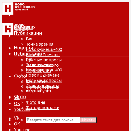
Новости
Публикации
Гид
Точка зрения
Новости
Новокузнецк-400
Публикации
НовоKUZнечане
Гид
Прямые вопросы
Точка зрения
Дело прошлого
Новокузнецк-400
#КузняРулит
НовоKUZнечане
Фото
Прямые вопросы
Фото дня
Дело прошлого
Фоторепортажи
#КузняРулит
Фото
VK
Фото дня
ОК
Фоторепортажи
Youtube
VK
Искать
ОК
Youtube