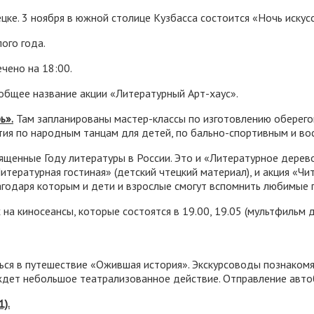
ке. 3 ноября в южной столице Кузбасса состоится «Ночь искусс
ого года.
чено на 18:00.
 общее название акции «Литературный Арт-хаус».
ь».
Там запланированы мастер-классы по изготовлению оберегов,
ятия по народным танцам для детей, по бально-спортивным и в
ященные Году литературы в России. Это и «Литературное дерев
тературная гостиная» (детский чтецкий материал), и акция «Чи
лагодаря которым и дети и взрослые смогут вспомнить любимые 
а киносеансы, которые состоятся в 19.00, 19.05 (мультфильм д
ся в путешествие «Ожившая история». Экскурсоводы познакомят
дет небольшое театрализованное действие. Отправление автобу
).