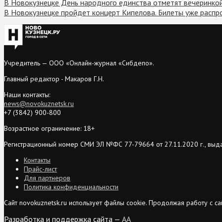
В Новокузнецке День народного единства отметят вечеринко
В Новокузнецке пройдет концерт Кипелова. Билеты уже расп
Учредитель — ООО «Онлайн-журнал «Сибдепо».
Главный редактор - Макаров Г.Н.
Наши контакты:
news@novokuznetsk.ru
+7 (3842) 900-800
Возрастное ограничение: 18+
Регистрационный номер СМИ ЭЛ №ФС 77-79664 от 27.11.2020 г., выд
Контакты
Прайс-лист
Для партнеров
Политика конфиденциальности
Сайт novokuznetsk.ru использует файлы cookie. Продолжая работу с 
Разработка и поддержка сайта —
AA