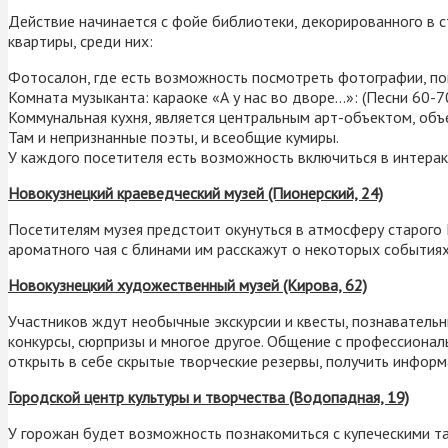
Действие начинается с фойе библиотеки, декорированного в 
квартиры, среди них:
Фотосалон, где есть возможность посмотреть фотографии, по
Комната музыканта: караоке «А у нас во дворе…»: (Песни 60-70
Коммунальная кухня, является центральным арт-объектом, объ
Там и непризнанные поэты, и всеобщие кумиры.
У каждого посетителя есть возможность включиться в интеракт
Новокузнецкий краеведческий музей (Пионерский, 24)
Посетителям музея предстоит окунуться в атмосферу старого К
ароматного чая с блинами им расскажут о некоторых событиях
Новокузнецкий художественный музей (Кирова, 62)
Участников ждут необычные экскурсии и квесты, познавательн
конкурсы, сюрпризы и многое другое. Общение с профессион
открыть в себе скрытые творческие резервы, получить информ
Городской центр культуры и творчества (Водопадная, 19)
У горожан будет возможность познакомиться с купеческими та