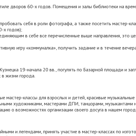
стиле дворов 60-х годов. Помещения и залы библиотеки на вре
пробовать себя в роли фотографа, а также посетить мастер-кл
-х годов);
единяющим в себе все перечисленные выше направления, это цен
ивную игру «коммуналка», получить задание и в течение вечера
узнецка 19-начала 20 вв., погулять по Базарной площади и загл
 в жизни города.
ые мастер-классы для взрослых и детей, красивые музыкальные 
альными художниками, мастерами ДПИ, танцорами, музыкантами
ацию о возможностях организации своего досуга в нашем город
йными и легендами, принять участие в мастер-классах по изгот