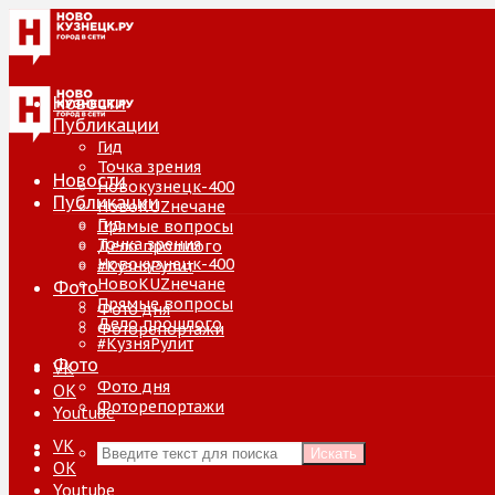
Новости
Публикации
Гид
Точка зрения
Новости
Новокузнецк-400
Публикации
НовоKUZнечане
Гид
Прямые вопросы
Точка зрения
Дело прошлого
Новокузнецк-400
#КузняРулит
НовоKUZнечане
Фото
Прямые вопросы
Фото дня
Дело прошлого
Фоторепортажи
#КузняРулит
Фото
VK
Фото дня
ОК
Фоторепортажи
Youtube
VK
Искать
ОК
Youtube