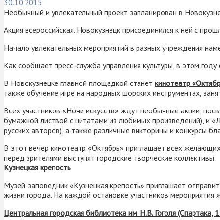
30.10.2015
Необычный и увлекательный проект запланирован в Новокузнец
Акция всероссийская. Новокузнецк присоединился к ней с прошл
Начало увлекательных мероприятий в разных учреждения наме
Как сообщает пресс-служба управления культуры, в этом году
В Новокузнецке главной площадкой станет
кинотеатр «Октябр
также обучение игре на народных шорских инструментах, зан
Всех участников «Ночи искусств» ждут необычные акции, посв
бумажной листвой с цитатами из любимых произведений), и «Ли
русских авторов), а также различные викторины и конкурсы б
В этот вечер кинотеатр «Октябрь» приглашает всех желающих н
перед зрителями выступят городские творческие коллективы.
Кузнецкая крепость
Музей-заповедник «Кузнецкая крепость» приглашает отправить
жизни города. На каждой остановке участников мероприятия ж
Центральная городская библиотека им. Н.В. Гоголя (Спартака, 11