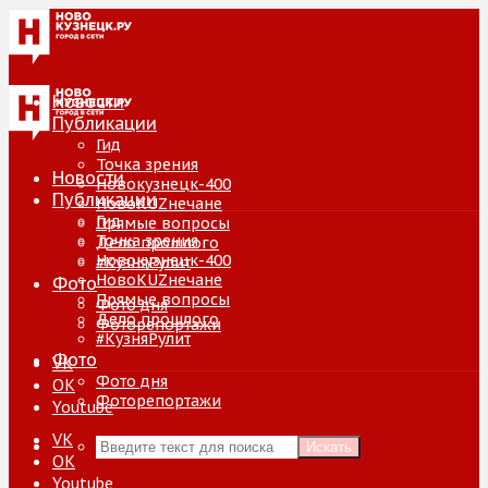
Новости
Публикации
Гид
Точка зрения
Новости
Новокузнецк-400
Публикации
НовоKUZнечане
Гид
Прямые вопросы
Точка зрения
Дело прошлого
Новокузнецк-400
#КузняРулит
НовоKUZнечане
Фото
Прямые вопросы
Фото дня
Дело прошлого
Фоторепортажи
#КузняРулит
Фото
VK
Фото дня
ОК
Фоторепортажи
Youtube
VK
Искать
ОК
Youtube