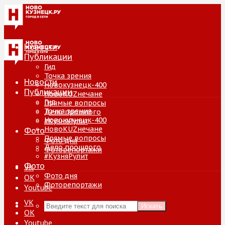
Новости
Публикации
Гид
Точка зрения
Новости
Новокузнецк-400
Публикации
НовоKUZнечане
Гид
Прямые вопросы
Точка зрения
Дело прошлого
Новокузнецк-400
#КузняРулит
НовоKUZнечане
Фото
Прямые вопросы
Фото дня
Дело прошлого
Фоторепортажи
#КузняРулит
Фото
VK
Фото дня
ОК
Фоторепортажи
Youtube
VK
Искать
ОК
Youtube