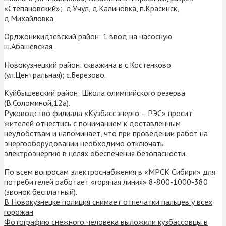
«Степановский»; д.Учул, д.Калиновка, п.Красинск,
д.Михайловка.
Орджоникидзевский район: 1 ввод на насосную
ш.Абашевская.
Новокузнецкий район: скважина в с.Костенково
(ул.Центральная); с.Березово.
Куйбышевский район: Школа олимпийского резерва
(В.Соломиной,12а).
Руководство филиала «Кузбассэнерго – РЭС» просит
жителей отнестись с пониманием к доставленным
неудобствам и напоминает, что при проведении работ на
энергооборудовании необходимо отключать
электроэнергию в целях обеспечения безопасности.
По всем вопросам электроснабжения в «МРСК Сибири» для
потребителей работает «горячая линия» 8-800-1000-380
(звонок бесплатный).
В Новокузнецке полиция снимает отпечатки пальцев у всех
горожан
Фотографию снежного человека выложили кузбассовцы в