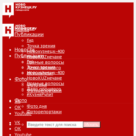
Новости
Публикации
Гид
Точка зрения
Новости
Новокузнецк-400
Публикации
НовоKUZнечане
Гид
Прямые вопросы
Точка зрения
Дело прошлого
Новокузнецк-400
#КузняРулит
НовоKUZнечане
Фото
Прямые вопросы
Фото дня
Дело прошлого
Фоторепортажи
#КузняРулит
Фото
VK
Фото дня
ОК
Фоторепортажи
Youtube
VK
Искать
ОК
Youtube