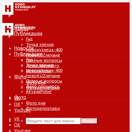
Новости
Публикации
Гид
Точка зрения
Новости
Новокузнецк-400
Публикации
НовоKUZнечане
Гид
Прямые вопросы
Точка зрения
Дело прошлого
Новокузнецк-400
#КузняРулит
НовоKUZнечане
Фото
Прямые вопросы
Фото дня
Дело прошлого
Фоторепортажи
#КузняРулит
Фото
VK
Фото дня
ОК
Фоторепортажи
Youtube
VK
Искать
ОК
Youtube