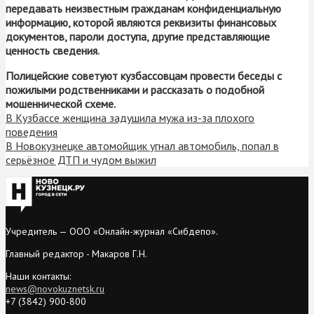
передавать неизвестным гражданам конфиденциальную
информацию, которой являются реквизиты финансовых
документов, пароли доступа, другие представляющие
ценность сведения.
Полицейские советуют кузбассовцам провести беседы с
пожилыми родственниками и рассказать о подобной
мошеннической схеме.
В Кузбассе женщина задушила мужа из-за плохого
поведения
В Новокузнецке автомойщик угнал автомобиль, попал в
серьёзное ДТП и чудом выжил
Учредитель — ООО «Онлайн-журнал «Сибдепо».
Главный редактор - Макаров Г.Н.
Наши контакты:
news@novokuznetsk.ru
+7 (3842) 900-800