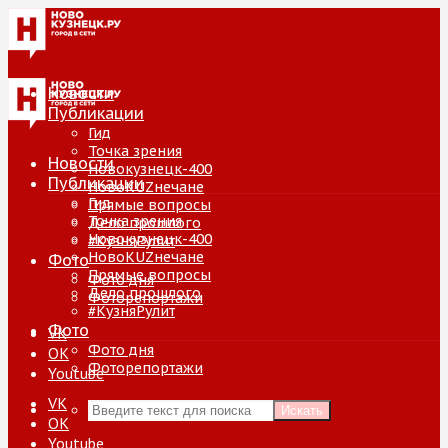
Новости
Публикации
Гид
Точка зрения
Новости
Новокузнецк-400
Публикации
НовоKUZнечане
Гид
Прямые вопросы
Точка зрения
Дело прошлого
Новокузнецк-400
#КузняРулит
НовоKUZнечане
Фото
Прямые вопросы
Фото дня
Дело прошлого
Фоторепортажи
#КузняРулит
Фото
VK
Фото дня
ОК
Фоторепортажи
Youtube
VK
Искать
ОК
Youtube