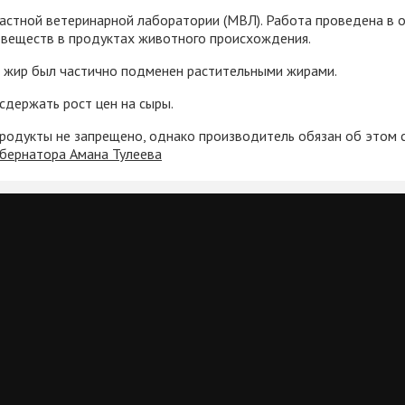
тной ветеринарной лаборатории (МВЛ). Работа проведена в ок
 веществ в продуктах животного происхождения.
й жир был частично подменен растительными жирами.
держать рост цен на сыры.
родукты не запрещено, однако производитель обязан об этом с
убернатора Амана Тулеева