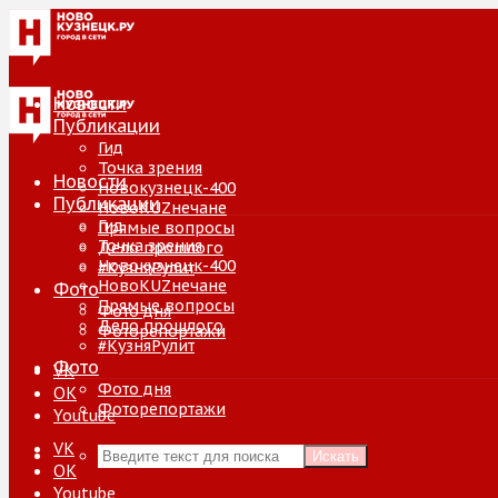
Новости
Публикации
Гид
Точка зрения
Новости
Новокузнецк-400
Публикации
НовоKUZнечане
Гид
Прямые вопросы
Точка зрения
Дело прошлого
Новокузнецк-400
#КузняРулит
НовоKUZнечане
Фото
Прямые вопросы
Фото дня
Дело прошлого
Фоторепортажи
#КузняРулит
Фото
VK
Фото дня
ОК
Фоторепортажи
Youtube
VK
Искать
ОК
Youtube