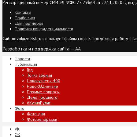
Регистрационный номер СМИ ЭЛ №ФС 77-79664 от 27.11.2020 г., выд
Контакты
Прайс-лист
Для партнеров
Политика конфиденциальности
Сайт novokuznetsk.ru использует файлы cookie. Продолжая работу с 
Разработка и поддержка сайта —
AA
Новости
Публикации
Гид
Точка зрения
Новокузнецк-400
НовоKUZнечане
Прямые вопросы
Дело прошлого
#КузняРулит
Фото
Фото дня
Фоторепортажи
VK
ОК