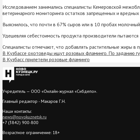
Исследованием занимались специалисты Кемеровской межоблас
ветеринарного мониторинга остатков запрещенных и вредных
Выяснилось, что почти в 67% сыров или в 10 пробах молочны
Удешевляя себестоимость продукта производители пытаются с
Специалисты отмечают, что добавлять растительные жиры в п
В Кузбассе охотоведы ищут розовых фламинго. По заданию г
В Кузбасс прилетели розовые фламинго
Учредитель — ООО «Онлайн-журнал «Сибдепо».
Главный редактор - Макаров Г.Н.
Наши контакты:
news@novokuznetsk.ru
+7 (3842) 900-800
Возрастное ограничение: 18+