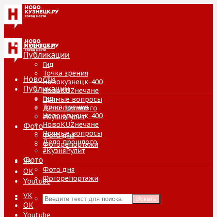
Новости
Публикации
Гид
Точка зрения
Новости
Новокузнецк-400
Публикации
НовоKUZнечане
Гид
Прямые вопросы
Точка зрения
Дело прошлого
Новокузнецк-400
#КузняРулит
НовоKUZнечане
Фото
Прямые вопросы
Фото дня
Дело прошлого
Фоторепортажи
#КузняРулит
Фото
VK
Фото дня
ОК
Фоторепортажи
Youtube
VK
Искать
ОК
Youtube