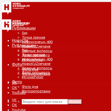
Новости
Публикации
Гид
Точка зрения
Новости
Новокузнецк-400
Публикации
НовоKUZнечане
Гид
Прямые вопросы
Точка зрения
Дело прошлого
Новокузнецк-400
#КузняРулит
НовоKUZнечане
Фото
Прямые вопросы
Фото дня
Дело прошлого
Фоторепортажи
#КузняРулит
Фото
VK
Фото дня
ОК
Фоторепортажи
Youtube
VK
Искать
ОК
Youtube