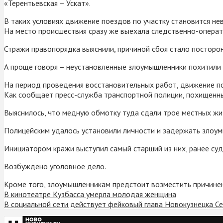
«Терентьевская – Ускат».
В таких условиях движение поездов по участку становится не
На место происшествия сразу же выехала следственно-опера
Стражи правопорядка выяснили, причиной сбоя стало посторо
А проще говоря – неустановленные злоумышленники похитили
На период проведения восстановительных работ, движение по
Как сообщает пресс-служба транспортной полиции, похищенн
Выяснилось, что медную обмотку туда сдали трое местных жит
Полицейским удалось установили личности и задержать злоум
Инициатором кражи выступил самый старший из них, ранее суд
Возбуждено уголовное дело.
Кроме того, злоумышленникам предстоит возместить причине
В кинотеатре Кузбасса умерла молодая женщина
В социальной сети действует фейковый глава Новокузнецка Се