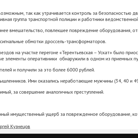
возможным, так как утрачивается контроль за безопасностью д
тивная группа транспортной полиции и работники ведомственн
ннее вмешательство, повлекшее повреждение оборудования, от
 сигнальные обмотки дроссель-трансформаторов.
ездов на участке перегоне «Терентьевская – Ускат» было прио
ые элементы оперативники обнаружили в одном из приемных пу
елей и получили за это более 6000 рублей.
ышленников. Ими оказались неработающие мужчины (34, 40 и 49
имый, за совершение аналогичных преступлений.
нный имущественный ущерб за поврежденное оборудование, ко
ргей Кузнецов