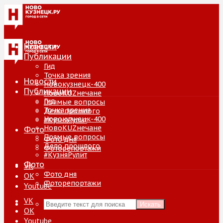
Новости
Публикации
Гид
Точка зрения
Новости
Новокузнецк-400
Публикации
НовоKUZнечане
Гид
Прямые вопросы
Точка зрения
Дело прошлого
Новокузнецк-400
#КузняРулит
НовоKUZнечане
Фото
Прямые вопросы
Фото дня
Дело прошлого
Фоторепортажи
#КузняРулит
Фото
VK
Фото дня
ОК
Фоторепортажи
Youtube
VK
Искать
ОК
Youtube