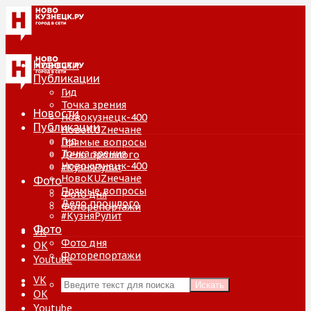
Новости
Публикации
Гид
Точка зрения
Новости
Новокузнецк-400
Публикации
НовоKUZнечане
Гид
Прямые вопросы
Точка зрения
Дело прошлого
Новокузнецк-400
#КузняРулит
НовоKUZнечане
Фото
Прямые вопросы
Фото дня
Дело прошлого
Фоторепортажи
#КузняРулит
Фото
VK
Фото дня
ОК
Фоторепортажи
Youtube
VK
Искать
ОК
Youtube