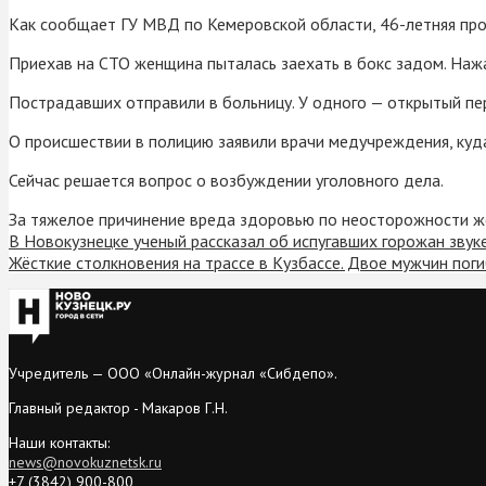
Как сообщает ГУ МВД по Кемеровской области, 46-летняя прок
Приехав на СТО женщина пыталась заехать в бокс задом. Нажа
Пострадавших отправили в больницу. У одного — открытый пер
О происшествии в полицию заявили врачи медучреждения, ку
Сейчас решается вопрос о возбуждении уголовного дела.
За тяжелое причинение вреда здоровью по неосторожности же
В Новокузнецке ученый рассказал об испугавших горожан звук
Жёсткие столкновения на трассе в Кузбассе. Двое мужчин пог
Учредитель — ООО «Онлайн-журнал «Сибдепо».
Главный редактор - Макаров Г.Н.
Наши контакты:
news@novokuznetsk.ru
+7 (3842) 900-800