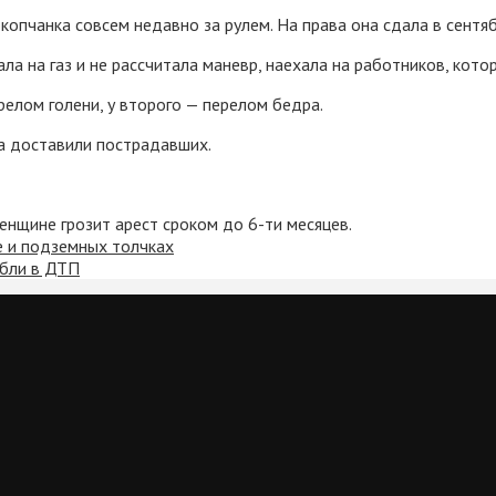
опчанка совсем недавно за рулем. На права она сдала в сентяб
ла на газ и не рассчитала маневр, наехала на работников, кот
елом голени, у второго — перелом бедра.
да доставили пострадавших.
нщине грозит арест сроком до 6-ти месяцев.
е и подземных толчках
ибли в ДТП