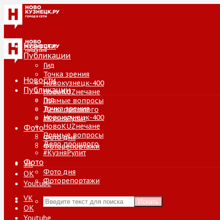
Новости
Публикации
Гид
Точка зрения
Новости
Новокузнецк-400
Публикации
НовоKUZнечане
Гид
Прямые вопросы
Точка зрения
Дело прошлого
Новокузнецк-400
#КузняРулит
НовоKUZнечане
Фото
Прямые вопросы
Фото дня
Дело прошлого
Фоторепортажи
#КузняРулит
Фото
VK
Фото дня
ОК
Фоторепортажи
Youtube
VK
Искать
ОК
Youtube