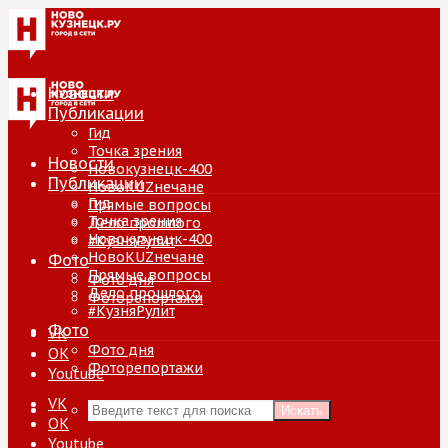
Новости
Публикации
Гид
Точка зрения
Новости
Новокузнецк-400
Публикации
НовоKUZнечане
Гид
Прямые вопросы
Точка зрения
Дело прошлого
Новокузнецк-400
#КузняРулит
НовоKUZнечане
Фото
Прямые вопросы
Фото дня
Дело прошлого
Фоторепортажи
#КузняРулит
Фото
VK
Фото дня
ОК
Фоторепортажи
Youtube
VK
Искать
ОК
Youtube