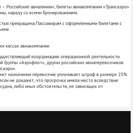
 – Российские авиалинии», билеты авиакомпании «Трансаэро»
ны, наряду со всеми бронированиями.
остью прекращена.Пассажирам с оформленными билетами с
ъеме.
их кассах авиакомпании.
осуществляющий координацию операционной деятельности
й Группы «Аэрофлот», других российских авиаперевозчиков.
нсаэро».
ункт назначения перевозчик уплачивает штраф в размере 25%
если не докажет, что просрочка имела место вследствие
удна, либо иных обстоятельств, не зависящих от