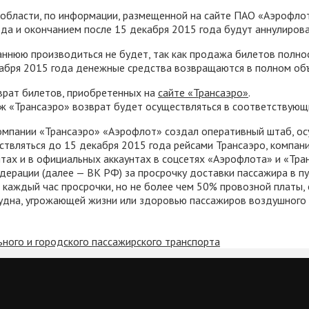
области, по информации, размещенной на сайте ПАО «Аэрофлот
ода и окончанием после 15 декабря 2015 года будут аннулирова
аннюю производиться не будет, так как продажа билетов полн
кабря 2015 года денежные средства возвращаются в полном об
врат билетов, приобретенных на
сайте «Трансаэро»
.
ж «Трансаэро» возврат будет осуществляться в соответствующ
компании «Трансаэро» «Аэрофлот» создал оперативный штаб, 
твляться до 15 декабря 2015 года рейсами Трансаэро, компани
ах и в официальных аккаунтах в соцсетях «Аэрофлота» и «Тра
дерации (далее — ВК РФ) за просрочку доставки пассажира в п
каждый час просрочки, но не более чем 50% провозной платы, 
удна, угрожающей жизни или здоровью пассажиров воздушного с
ного и городского пассажирского транспорта