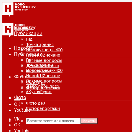
Новости
Публикации
Гид
Точка зрения
Новости
Новокузнецк-400
Публикации
НовоKUZнечане
Гид
Прямые вопросы
Точка зрения
Дело прошлого
Новокузнецк-400
#КузняРулит
НовоKUZнечане
Фото
Прямые вопросы
Фото дня
Дело прошлого
Фоторепортажи
#КузняРулит
Фото
VK
Фото дня
ОК
Фоторепортажи
Youtube
VK
Искать
ОК
Youtube