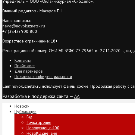
Учредитель — ООО «Онлайн-журнал «Сибдепо».
Главный редактор - Макаров Г.Н.
Наши контакты:
news@novokuznetsk.ru
+7 (3842) 900-800
Возрастное ограничение: 18+
Регистрационный номер СМИ ЭЛ №ФС 77-79664 от 27.11.2020 г., выд
Контакты
Прайс-лист
Для партнеров
Политика конфиденциальности
Сайт novokuznetsk.ru использует файлы cookie. Продолжая работу с 
Разработка и поддержка сайта —
AA
Новости
Публикации
Гид
Точка зрения
Новокузнецк-400
НовоKUZнечане