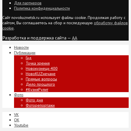
Для партнеров
Политика конфиденциальности
Сайт novokuznetsk.ru использует файлы cookie. Продолжая работу с
сайтом, Вы соглашаетесь на сбор и последующую
обработку файлов
cookie
.
Разработка и поддержка сайта —
AA
Новости
Публикации
Гид
Точка зрения
Новокузнецк-400
НовоKUZнечане
Прямые вопросы
Дело прошлого
#КузняРулит
Фото
Фото дня
Фоторепортажи
VK
ОК
Youtube