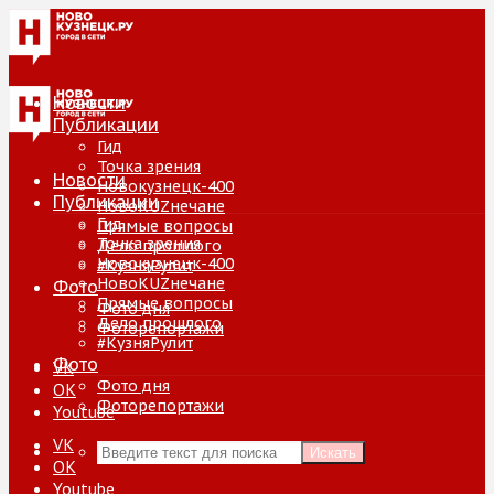
Новости
Публикации
Гид
Точка зрения
Новости
Новокузнецк-400
Публикации
НовоKUZнечане
Гид
Прямые вопросы
Точка зрения
Дело прошлого
Новокузнецк-400
#КузняРулит
НовоKUZнечане
Фото
Прямые вопросы
Фото дня
Дело прошлого
Фоторепортажи
#КузняРулит
Фото
VK
Фото дня
ОК
Фоторепортажи
Youtube
VK
Искать
ОК
Youtube