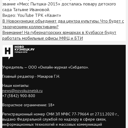
звание «Мисс Пытшка-2015» досталась повару детского
сада Татьяне Ивановой.
Видео: YouTube ТРК «Квант»
В Новокузнецке объединят два центра культуры. Что будет с
творческими коллективами?
Внимание! На губернаторских ярмарках в Кузбассе будут
работать мобильные офисы МФЦ и БТИ
Учредитель — ООО «Онлайн-журнал «Сибдепо».
Главный редактор - Макаров Г.Н.
Наши контакты:
news@novokuznetsk.ru
+7 (3842) 900-800
Возрастное ограничение: 18+
Регистрационный номер СМИ ЭЛ №ФС 77-79664 от 27.11.2020 г.,
выдано Федеральной службой по надзору в сфере связи,
информационных технологий и массовых коммуникаций