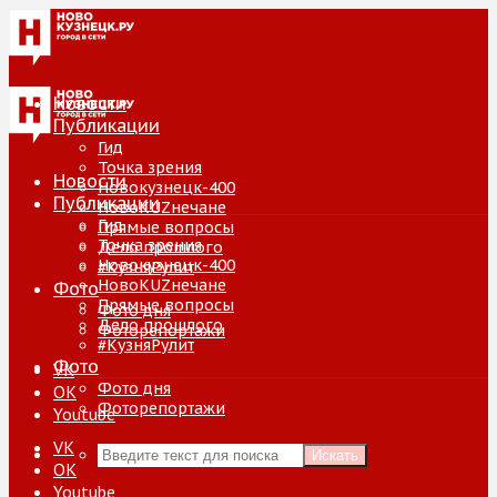
Новости
Публикации
Гид
Точка зрения
Новости
Новокузнецк-400
Публикации
НовоKUZнечане
Гид
Прямые вопросы
Точка зрения
Дело прошлого
Новокузнецк-400
#КузняРулит
НовоKUZнечане
Фото
Прямые вопросы
Фото дня
Дело прошлого
Фоторепортажи
#КузняРулит
Фото
VK
Фото дня
ОК
Фоторепортажи
Youtube
VK
Искать
ОК
Youtube