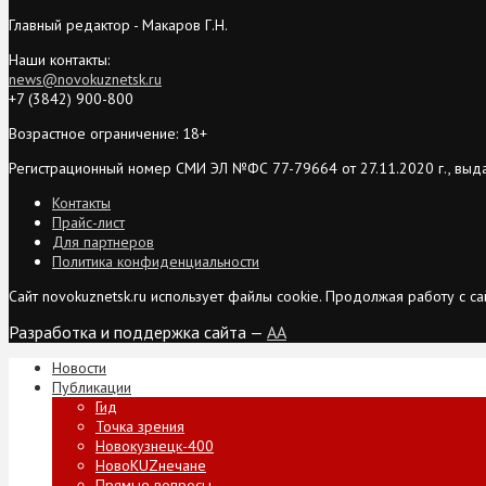
Главный редактор - Макаров Г.Н.
Наши контакты:
news@novokuznetsk.ru
+7 (3842) 900-800
Возрастное ограничение: 18+
Регистрационный номер СМИ ЭЛ №ФС 77-79664 от 27.11.2020 г., выд
Контакты
Прайс-лист
Для партнеров
Политика конфиденциальности
Сайт novokuznetsk.ru использует файлы cookie. Продолжая работу с 
Разработка и поддержка сайта —
AA
Новости
Публикации
Гид
Точка зрения
Новокузнецк-400
НовоKUZнечане
Прямые вопросы