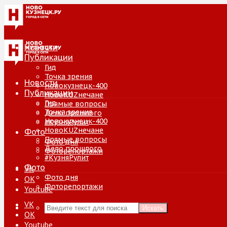
Новости
Публикации
Гид
Точка зрения
Новости
Новокузнецк-400
Публикации
НовоKUZнечане
Гид
Прямые вопросы
Точка зрения
Дело прошлого
Новокузнецк-400
#КузняРулит
НовоKUZнечане
Фото
Прямые вопросы
Фото дня
Дело прошлого
Фоторепортажи
#КузняРулит
Фото
VK
Фото дня
ОК
Фоторепортажи
Youtube
VK
Искать
ОК
Youtube