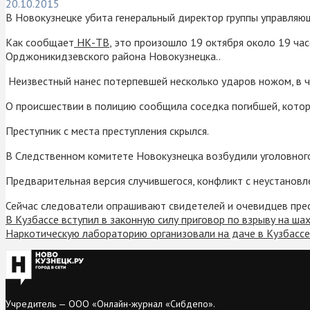
20.10.2015
В Новокузнецке убита генеральный директор группы управля
Как сообщает
НК-ТВ
, это произошло 19 октября около 19 час
Орджоникидзевского района Новокузнецка..
Неизвестный нанес потерпевшей несколько ударов ножом, в ч
О происшествии в полицию сообщила соседка погибшей, кото
Преступник с места преступления скрылся.
В Следственном комитете Новокузнецка возбудили уголовного
Предварительная версия случившегося, конфликт с неустановл
Сейчас следователи опрашивают свидетелей и очевидцев прес
В Кузбассе вступил в законную силу приговор по взрыву на ша
Наркотическую лабораторию организовали на даче в Кузбасс
Учредитель — ООО «Онлайн-журнал «Сибдепо».