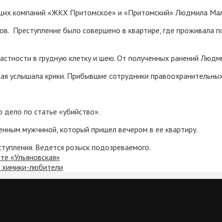
ющих компаний «ЖКХ Притомское» и «Притомский» Людмила Малю
ов. Преступление было совершено в квартире, где проживала по
астности в грудную клетку и шею. От полученных ранений Людм
рая услышала крики. Прибывшие сотрудники правоохранительных
 дело по статье «убийство».
енным мужчиной, который пришел вечером в ее квартиру.
тупления. Ведется розыск подозреваемого.
хте «Ульяновская»
е химики-любители