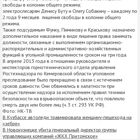
свободы в колонии общего режима;
электрослесарям Денису Буту и Олегу Собакину – каждому по
2 года 9 месяцев лишения свободы в колонии общего
режима.
Также подсудимым Функу, Пиминову и Краськову назначено
дополнительное наказание в виде лишения права занимать
должности, связанные с выполнением организационно-
распорядительных и административно-хозяйственных
функций в угольной промышленности сроком на три года.
В апреле 2013 года в отношении руководителя и
инспекторов горнотехнического отдела управления
Ростехнадзора по Кемеровской области уголовное
преследование было прекращено в связи с истечением
сроков давности. Они обвинялись в халатности при
осуществлении надзора за исполнением правил техники
безопасности на взрывоопасном объекте, что повлекло
смерть двух или более лиц (ч. 3 ст. 293 УК РФ).
Фото: НК-ТВ
В Кузбассе автоледи травмировала женщину-пешехода на
«зебре»
В Новокузнецке убита генеральный директор группы
управляющих компаний «ЖКХ Притомское»