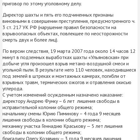
приговор по этому уголовному делу.
Директор шахты и пять его подчиненных признаны
виновными в совершении преступления, предусмотренного ч.
3 ст. 217 УК РФ (нарушение правил безопасности на
взрывоопасных объектах, повлекшее по неосторожности
смерть двух и более лиц).
По версии следствия, 19 марта 2007 года около 14 часов 12
минут в подземных выработках шахты «Ульяновская» при
добыче угля произошел взрыв метано-воздушной смеси и
угольной пыли. В результате него 110 человек, находившиеся
под землей в штреках и монтажных камерах, погибли от
взрывных травм, термических ожогов и отравления окисью
углерода.
С учетом изменений осужденным назначено наказание:
директору Андрею Функу – 6 лет лишения свободы в
исправительной колонии общего режима;
начальнику смены Юрию Пиминову – 4 года 9 месяцев
лишения свободы в колонии общего режима;
механику участка Геннадию Краськову — 5 лет лишения
свободы в колонии общего режима;
бригадиру Олегу Козявину — 3 года 9 месяцев лишения