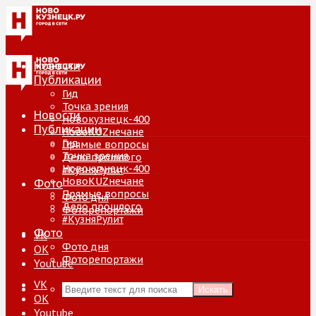
Новости
Публикации
Гид
Точка зрения
Новости
Новокузнецк-400
Публикации
НовоKUZнечане
Гид
Прямые вопросы
Точка зрения
Дело прошлого
Новокузнецк-400
#КузняРулит
НовоKUZнечане
Фото
Прямые вопросы
Фото дня
Дело прошлого
Фоторепортажи
#КузняРулит
Фото
VK
Фото дня
ОК
Фоторепортажи
Youtube
VK
Искать
ОК
Youtube