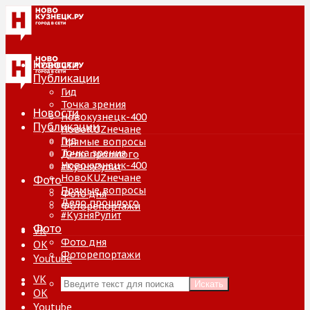
Новости
Публикации
Гид
Точка зрения
Новости
Новокузнецк-400
Публикации
НовоKUZнечане
Гид
Прямые вопросы
Точка зрения
Дело прошлого
Новокузнецк-400
#КузняРулит
НовоKUZнечане
Фото
Прямые вопросы
Фото дня
Дело прошлого
Фоторепортажи
#КузняРулит
Фото
VK
Фото дня
ОК
Фоторепортажи
Youtube
VK
Искать
ОК
Youtube