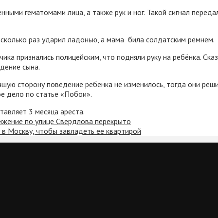
нными гематомами лица, а также рук и ног. Такой сигнал перед
несколько раз ударил ладонью, а мама била солдатским ремнем.
ка признались полицейским, что подняли руку на ребёнка. Сказ
едение сына.
чшую сторону поведение ребёнка не изменилось, тогда они реши
е дело по статье «Побои».
тавляет 3 месяца ареста.
ижение по улице Свердлова перекрыто
в Москву, чтобы завладеть ее квартирой