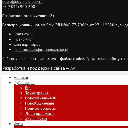
news@novokuznetsk.ru
+7 (3842) 900-800
Возрастное ограничение: 18+
Регистрационный номер СМИ ЭЛ №ФС 77-79664 от 27.11.2020 г., выд
Контакты
Прайс-лист
Для партнеров
Политика конфиденциальности
Сайт novokuznetsk.ru использует файлы cookie. Продолжая работу с 
Разработка и поддержка сайта —
AA
Новости
Публикации
Гид
Точка зрения
Новокузнецк-400
НовоKUZнечане
Прямые вопросы
Дело прошлого
#КузняРулит
Фото