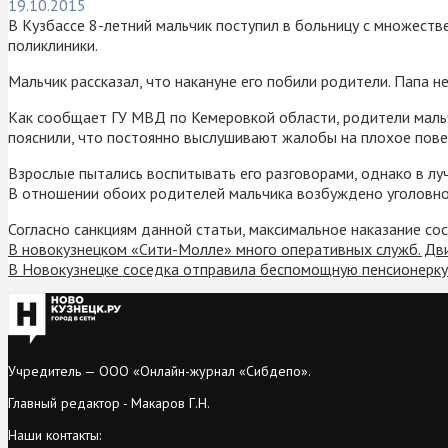
19.10.2015
В Кузбассе 8-летний мальчик поступил в больницу с множестве
поликлиники.
Мальчик рассказал, что накануне его побили родители. Папа 
Как сообщает ГУ МВД по Кемеровкой области, родители мальчи
пояснили, что постоянно выслушивают жалобы на плохое пов
Взрослые пытались воспитывать его разговорами, однако в лу
В отношении обоих родителей мальчика возбуждено уголовно
Согласно санкциям данной статьи, максимальное наказание сос
В новокузнецком «Сити-Молле» много оперативных служб. Дв
В Новокузнецке соседка отправила беспомощную пенсионерку 
Учредитель — ООО «Онлайн-журнал «Сибдепо».
Главный редактор - Макаров Г.Н.
Наши контакты: