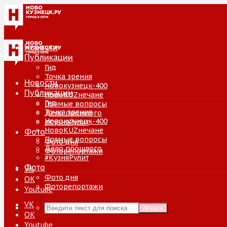
Новости
Публикации
Гид
Точка зрения
Новости
Новокузнецк-400
Публикации
НовоKUZнечане
Гид
Прямые вопросы
Точка зрения
Дело прошлого
Новокузнецк-400
#КузняРулит
НовоKUZнечане
Фото
Прямые вопросы
Фото дня
Дело прошлого
Фоторепортажи
#КузняРулит
Фото
VK
Фото дня
ОК
Фоторепортажи
Youtube
VK
Искать
ОК
Youtube