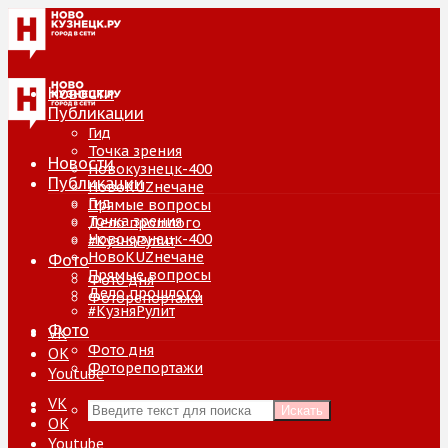
Новости
Публикации
Гид
Точка зрения
Новости
Новокузнецк-400
Публикации
НовоKUZнечане
Гид
Прямые вопросы
Точка зрения
Дело прошлого
Новокузнецк-400
#КузняРулит
НовоKUZнечане
Фото
Прямые вопросы
Фото дня
Дело прошлого
Фоторепортажи
#КузняРулит
Фото
VK
Фото дня
ОК
Фоторепортажи
Youtube
VK
Искать
ОК
Youtube