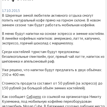
17.10.2015
В Шерегеше зимой любители активного отдыха смогут
попить натуральный кофе прямо на горном склоне. В новом
зимнем сезоне там будет работать мобильная кофейня.
В меню будут напитки на основе эспрессо и зимние коктейли.
В линейке кофейных напитков: американо, латте, капучино,
экспрессо, горячий шоколад с маршмеллоу.
Среди коктейлей туристам будут предложены:
безалкогольные глинтвейн, грог, пряный чай латте, напиток из
шиповника и апельсиновый раф.
Уже решено, что напитки будут предлагать в двух объёмах:
250 и 400 мм.
Стоимость продукта составит от 50 рублей (за эспрессо) до
150 рублей (за большой объём зимних коктейлей).
Как сообщает
Сибдепо
со ссылкой на организатора Никиту
Куземкина, под мобильную кофейню переоборудован
автомобиль Nissan Cube. В багажнике создано рабочее место