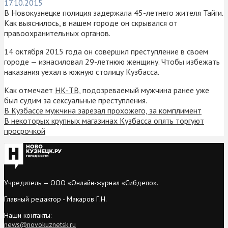
17.10.2015
В Новокузнецке полиция задержала 45-летнего жителя Тайги.
Как выяснилось, в нашем городе он скрывался от
правоохранительных органов.
14 октября 2015 года он совершил преступление в своем
городе — изнасиловал 29-летнюю женщину. Чтобы избежать
наказания уехал в южную столицу Кузбасса.
Как отмечает
НК-ТВ,
подозреваемый мужчина ранее уже
был судим за сексуальные преступления.
В Кузбассе мужчина зарезал прохожего, за комплимент
В некоторых крупных магазинах Кузбасса опять торгуют
просрочкой
Учредитель — ООО «Онлайн-журнал «Сибдепо».
Главный редактор - Макаров Г.Н.
Наши контакты:
news@novokuznetsk.ru