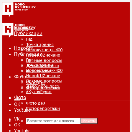
Новости
Публикации
Гид
Точка зрения
Новости
Новокузнецк-400
Публикации
НовоKUZнечане
Гид
Прямые вопросы
Точка зрения
Дело прошлого
Новокузнецк-400
#КузняРулит
НовоKUZнечане
Фото
Прямые вопросы
Фото дня
Дело прошлого
Фоторепортажи
#КузняРулит
Фото
VK
Фото дня
ОК
Фоторепортажи
Youtube
VK
Искать
ОК
Youtube