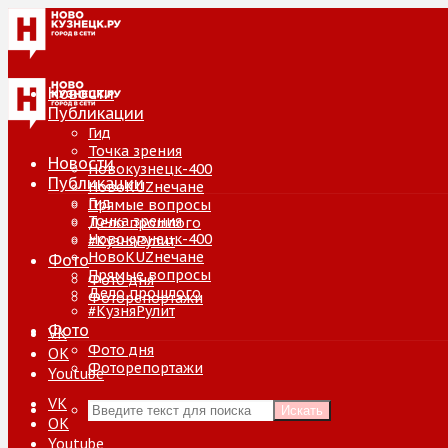
Новости
Публикации
Гид
Точка зрения
Новости
Новокузнецк-400
Публикации
НовоKUZнечане
Гид
Прямые вопросы
Точка зрения
Дело прошлого
Новокузнецк-400
#КузняРулит
НовоKUZнечане
Фото
Прямые вопросы
Фото дня
Дело прошлого
Фоторепортажи
#КузняРулит
Фото
VK
Фото дня
ОК
Фоторепортажи
Youtube
VK
Искать
ОК
Youtube