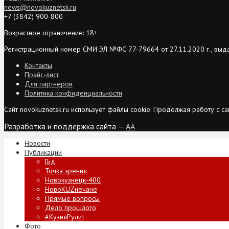
news@novokuznetsk.ru
+7 (3842) 900-800
Возрастное ограничение: 18+
Регистрационный номер СМИ ЭЛ №ФС 77-79664 от 27.11.2020 г., выд
Контакты
Прайс-лист
Для партнеров
Политика конфиденциальности
Сайт novokuznetsk.ru использует файлы cookie. Продолжая работу с 
Разработка и поддержка сайта —
AA
Новости
Публикации
Гид
Точка зрения
Новокузнецк-400
НовоKUZнечане
Прямые вопросы
Дело прошлого
#КузняРулит
Фото