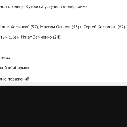
ной столицы Кузбасса уступили в овертайме.
дим Хомицкий (37), Максим Осипов (43) и Сергей Костицын (62).
ый (16) и Игнат Земченко (24).
намо».
ской «Сибирью».
ерию поражений