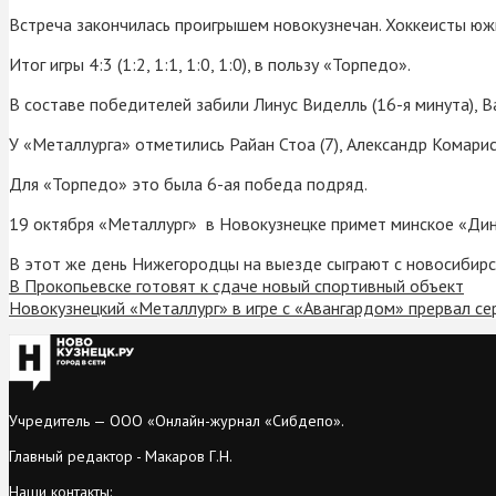
Встреча закончилась проигрышем новокузнечан. Хоккеисты юж
Итог игры 4:3 (1:2, 1:1, 1:0, 1:0), в пользу «Торпедо».
В составе победителей забили Линус Виделль (16-я минута), Ва
У «Металлурга» отметились Райан Стоа (7), Александр Комарист
Для «Торпедо» это была 6-ая победа подряд.
19 октября «Металлург» в Новокузнецке примет минское «Ди
В этот же день Нижегородцы на выезде сыграют с новосибир
В Прокопьевске готовят к сдаче новый спортивный объект
Новокузнецкий «Металлург» в игре с «Авангардом» прервал с
Учредитель — ООО «Онлайн-журнал «Сибдепо».
Главный редактор - Макаров Г.Н.
Наши контакты: