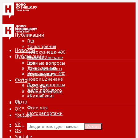
Новости
Публикации
Гид
Точка зрения
Новости
Новокузнецк-400
Публикации
НовоKUZнечане
Гид
Прямые вопросы
Точка зрения
Дело прошлого
Новокузнецк-400
#КузняРулит
НовоKUZнечане
Фото
Прямые вопросы
Фото дня
Дело прошлого
Фоторепортажи
#КузняРулит
Фото
VK
Фото дня
ОК
Фоторепортажи
Youtube
VK
Искать
ОК
Youtube