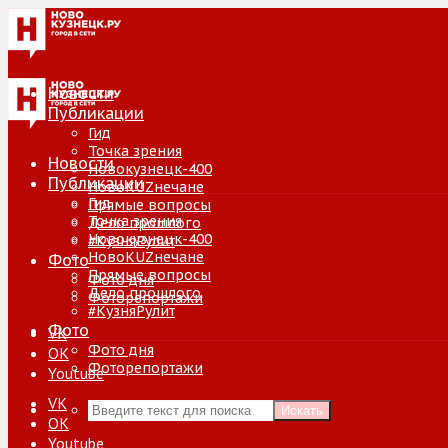
Новости
Публикации
Гид
Точка зрения
Новости
Новокузнецк-400
Публикации
НовоKUZнечане
Гид
Прямые вопросы
Точка зрения
Дело прошлого
Новокузнецк-400
#КузняРулит
НовоKUZнечане
Фото
Прямые вопросы
Фото дня
Дело прошлого
Фоторепортажи
#КузняРулит
Фото
VK
Фото дня
ОК
Фоторепортажи
Youtube
VK
Искать
ОК
Youtube