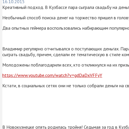
16.10.2015
Креативный подход. В Кузбассе пара сыграла свадьбу на деньг
Необычный способ поиска денег на торжество пришел в голов
Два опытных геймера воспользовались набирающим популярнос
Владимир регулярно отчитывался о поступающих деньгах. Пара
сыграть свадьбу, причем, сделали ее тематическую в стиле к
Молодожены поблагодарили всех, кто откликнулся на их призы
https://www.youtube.com/watch?v=gdDaDxVFFyY
Кстати, в социальных сетях они не только собрали деньги на с
В Новокузнецке опять родилась тройня! Седьмая за год в Кузб