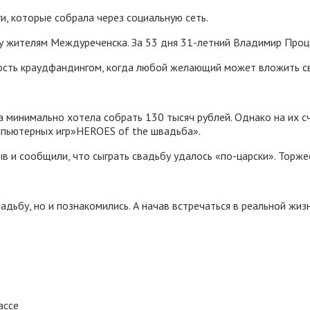
и, которые собрала через социальную сеть.
у жителям Междуреченска. За 53 дня 31-летний Владимир Проца
ть краудфандингом, когда любой желающий может вложить свои
 минимально хотела собрать 130 тысяч рублей. Однако на их сч
омпьютерных игр»HEROES of the швадьба».
в и сообщили, что сыграть свадьбу удалось «по-царски». Торжес
вадьбу, но и познакомились. А начав встречаться в реальной жиз
ассе