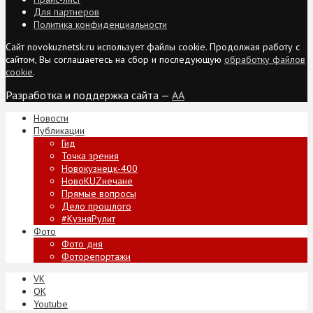
Для партнеров
Политика конфиденциальности
Сайт novokuznetsk.ru использует файлы cookie. Продолжая работу с
сайтом, Вы соглашаетесь на сбор и последующую
обработку файлов
cookie
.
Разработка и поддержка сайта —
AA
Новости
Публикации
Гид
Точка зрения
Новокузнецк-400
НовоKUZнечане
Прямые вопросы
Дело прошлого
#КузняРулит
Фото
Фото дня
Фоторепортажи
VK
ОК
Youtube