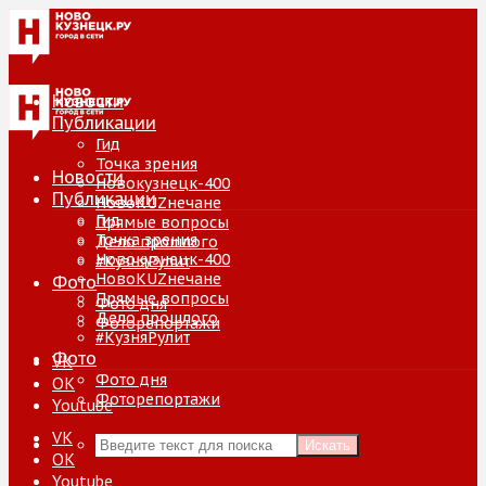
Новости
Публикации
Гид
Точка зрения
Новости
Новокузнецк-400
Публикации
НовоKUZнечане
Гид
Прямые вопросы
Точка зрения
Дело прошлого
Новокузнецк-400
#КузняРулит
НовоKUZнечане
Фото
Прямые вопросы
Фото дня
Дело прошлого
Фоторепортажи
#КузняРулит
Фото
VK
Фото дня
ОК
Фоторепортажи
Youtube
VK
Искать
ОК
Youtube