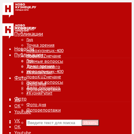
Новости
Публикации
Гид
Точка зрения
Новости
Новокузнецк-400
Публикации
НовоKUZнечане
Гид
Прямые вопросы
Точка зрения
Дело прошлого
Новокузнецк-400
#КузняРулит
НовоKUZнечане
Фото
Прямые вопросы
Фото дня
Дело прошлого
Фоторепортажи
#КузняРулит
Фото
VK
Фото дня
ОК
Фоторепортажи
Youtube
VK
Искать
ОК
Youtube