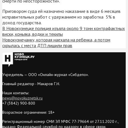
смерти по неосторожности».
Приговором суда ей назначено наказание в виде 6 месяцев
исправительных работ с удержанием из заработка 5% в
доход государства.
В Новокузнецке полиция изъяла около 9 тонн контрафактных
виски, коньяка, водки и текилы
Новокузнечанку, которая наехала на ребенка, а потом
скрылась с места ДТП лишили прав
Учредитель — ООО «Онлайн-журнал «Сибдепо».
Главный редактор - Макаров Г.Н.
Наши контакты:
news@novokuznetsk.ru
+7 (3842) 900-800
Возрастное ограничение: 18+
Регистрационный номер СМИ ЭЛ №ФС 77-79664 от 27.11.2020 г.,
выдано Федеральной службой по надзору в сфере связи,