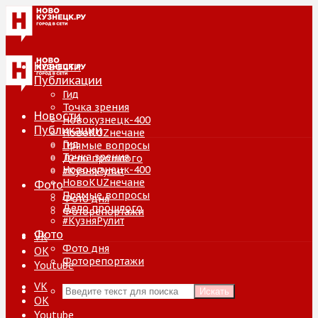
Новости
Публикации
Гид
Точка зрения
Новости
Новокузнецк-400
Публикации
НовоKUZнечане
Гид
Прямые вопросы
Точка зрения
Дело прошлого
Новокузнецк-400
#КузняРулит
НовоKUZнечане
Фото
Прямые вопросы
Фото дня
Дело прошлого
Фоторепортажи
#КузняРулит
Фото
VK
Фото дня
ОК
Фоторепортажи
Youtube
VK
Искать
ОК
Youtube