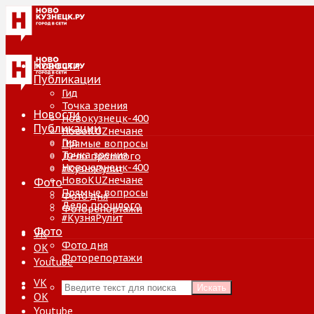
Новости
Публикации
Гид
Точка зрения
Новости
Новокузнецк-400
Публикации
НовоKUZнечане
Гид
Прямые вопросы
Точка зрения
Дело прошлого
Новокузнецк-400
#КузняРулит
НовоKUZнечане
Фото
Прямые вопросы
Фото дня
Дело прошлого
Фоторепортажи
#КузняРулит
Фото
VK
Фото дня
ОК
Фоторепортажи
Youtube
VK
Искать
ОК
Youtube