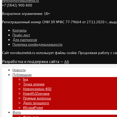
news@novokuznetsk.ru
+7 (3842) 900-800
Возрастное ограничение: 18+
Регистрационный номер СМИ ЭЛ №ФС 77-79664 от 27.11.2020 г., выд
Контакты
Прайс-лист
Для партнеров
Политика конфиденциальности
Сайт novokuznetsk.ru использует файлы cookie. Продолжая работу с 
Разработка и поддержка сайта —
AA
Новости
Публикации
Гид
Точка зрения
Новокузнецк-400
НовоKUZнечане
Прямые вопросы
Дело прошлого
#КузняРулит
Фото
Фото дня