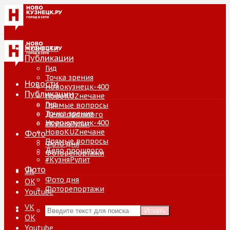
Новости
Публикации
Гид
Точка зрения
Новости
Новокузнецк-400
Публикации
НовоKUZнечане
Гид
Прямые вопросы
Точка зрения
Дело прошлого
Новокузнецк-400
#КузняРулит
НовоKUZнечане
Фото
Прямые вопросы
Фото дня
Дело прошлого
Фоторепортажи
#КузняРулит
Фото
VK
Фото дня
ОК
Фоторепортажи
Youtube
VK
Искать
ОК
Youtube