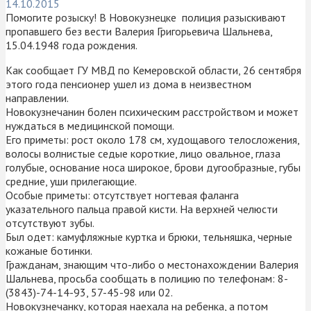
14.10.2015
Помогите розыску! В Новокузнецке полиция разыскивают
пропавшего без вести Валерия Григорьевича Шальнева,
15.04.1948 года рождения.
Как сообщает ГУ МВД по Кемеровской области, 26 сентября
этого года пенсионер ушел из дома в неизвестном
направлении.
Новокузнечанин болен психическим расстройством и может
нуждаться в медицинской помощи.
Его приметы: рост около 178 см, худощавого телосложения,
волосы волнистые седые короткие, лицо овальное, глаза
голубые, основание носа широкое, брови дугообразные, губы
средние, уши прилегающие.
Особые приметы: отсутствует ногтевая фаланга
указательного пальца правой кисти. На верхней челюсти
отсутствуют зубы.
Был одет: камуфляжные куртка и брюки, тельняшка, черные
кожаные ботинки.
Гражданам, знающим что-либо о местонахождении Валерия
Шальнева, просьба сообщать в полицию по телефонам: 8-
(3843)-74-14-93, 57-45-98 или 02.
Новокузнечанку, которая наехала на ребенка, а потом