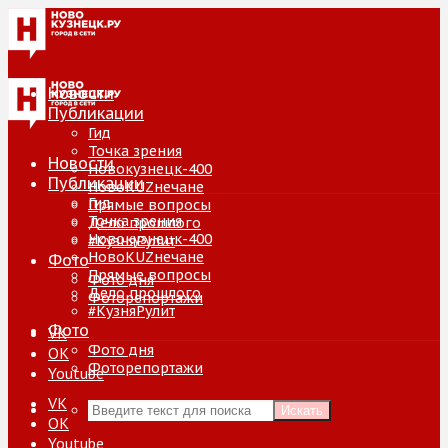
Новости
Публикации
Гид
Точка зрения
Новости
Новокузнецк-400
Публикации
НовоKUZнечане
Гид
Прямые вопросы
Точка зрения
Дело прошлого
Новокузнецк-400
#КузняРулит
НовоKUZнечане
Фото
Прямые вопросы
Фото дня
Дело прошлого
Фоторепортажи
#КузняРулит
Фото
VK
Фото дня
ОК
Фоторепортажи
Youtube
VK
Искать
ОК
Youtube