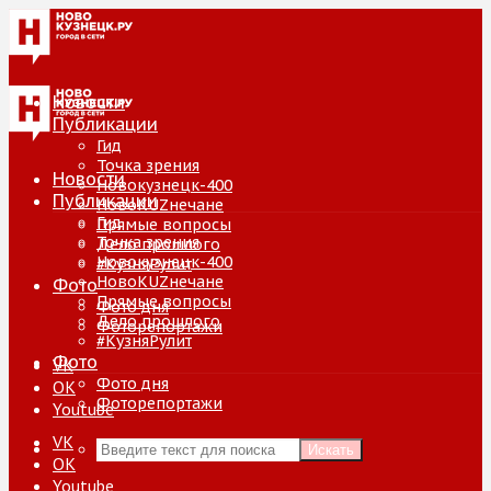
Новости
Публикации
Гид
Точка зрения
Новости
Новокузнецк-400
Публикации
НовоKUZнечане
Гид
Прямые вопросы
Точка зрения
Дело прошлого
Новокузнецк-400
#КузняРулит
НовоKUZнечане
Фото
Прямые вопросы
Фото дня
Дело прошлого
Фоторепортажи
#КузняРулит
Фото
VK
Фото дня
ОК
Фоторепортажи
Youtube
VK
Искать
ОК
Youtube