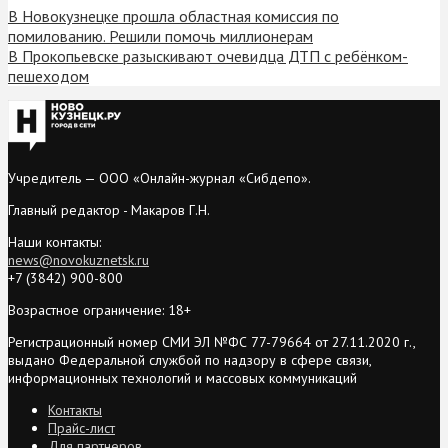
В Новокузнецке прошла областная комиссия по
помилованию. Решили помочь миллионерам
В Прокопьевске разыскивают очевидца ДТП с ребёнком-
пешеходом
Учредитель — ООО «Онлайн-журнал «Сибдепо».
Главный редактор - Макаров Г.Н.
Наши контакты:
news@novokuznetsk.ru
+7 (3842) 900-800
Возрастное ограничение: 18+
Регистрационный номер СМИ ЭЛ №ФС 77-79664 от 27.11.2020 г.,
выдано Федеральной службой по надзору в сфере связи,
информационных технологий и массовых коммуникаций
Контакты
Прайс-лист
Для партнеров