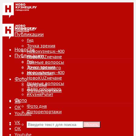
Новости
Публикации
Гид
Точка зрения
Новости
Новокузнецк-400
Публикации
НовоKUZнечане
Гид
Прямые вопросы
Точка зрения
Дело прошлого
Новокузнецк-400
#КузняРулит
НовоKUZнечане
Фото
Прямые вопросы
Фото дня
Дело прошлого
Фоторепортажи
#КузняРулит
Фото
VK
Фото дня
ОК
Фоторепортажи
Youtube
VK
Искать
ОК
Youtube